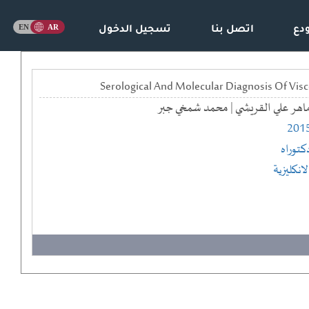
دع
اتصل بنا
تسجيل الدخول
اهر علي القريشي | محمد شمخي جبر
201
كتوراه
لانكليزية