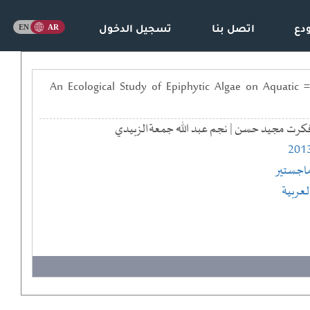
دع
اتصل بنا
تسجيل الدخول
دراسة بيئية للطحالب الملتصقة على النباتات المائية في نهر دجلة ضمن مدينة بغداد - العراق == An Ecological Study of Epiphytic Algae on Aquatic
كرت مجيد حسن | نجم عبد الله جمعةالزبيدي
201
اجستير
لعربية