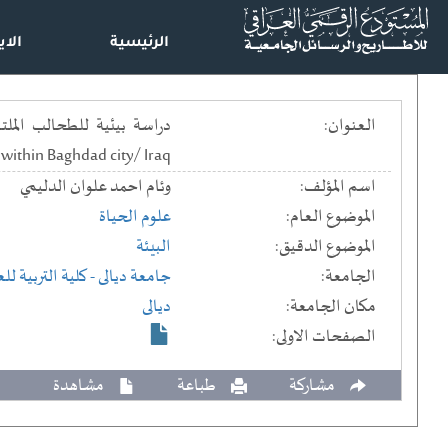
الرئيسية
الاي
العنوان:
 within Baghdad city/ Iraq
اسم المؤلف:
وئام احمد علوان الدليمي
الموضوع العام:
علوم الحياة
الموضوع الدقيق:
البيئة
الجامعة:
جامعة ديالى
- كلية التربية ل
مكان الجامعة:
ديالى
الصفحات الاولى:
مشاركة
طباعة
مشاهدة