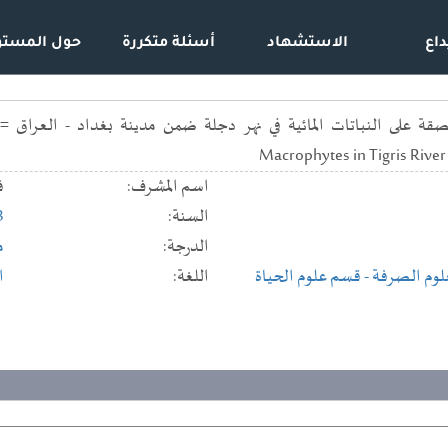
داع
الاستشهاد
أسئلة متكررة
حول المستو
Macrophytes in Tigris River
اسم المشرف:
ف
السنة:
3
الدرجة:
م
لعلوم الصرفة
- قسم علوم الحياة
اللغة:
ا