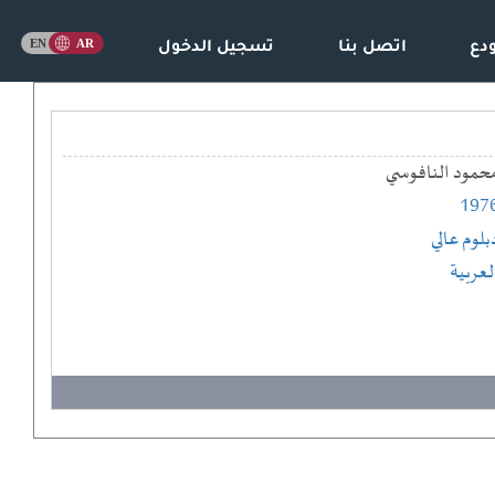
دع
اتصل بنا
تسجيل الدخول
حمود النافوسي
197
بلوم عالي
لعربية