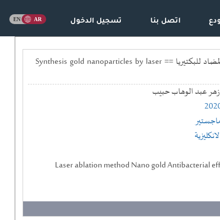
دع
اتصل بنا
تسجيل الدخول
تحضير الجسيمات النانوية الذهبية عن طريق التذرية بالليزر ودراسة خصائصها الفيزيائية وتاثيرها المضاد للبكتيريا == Synthesis gold nanoparticles by laser
زهر عبد الوهاب حبيب
202
اجستير
لانكليزية
Laser ablation method Nano gold Antibacterial ef