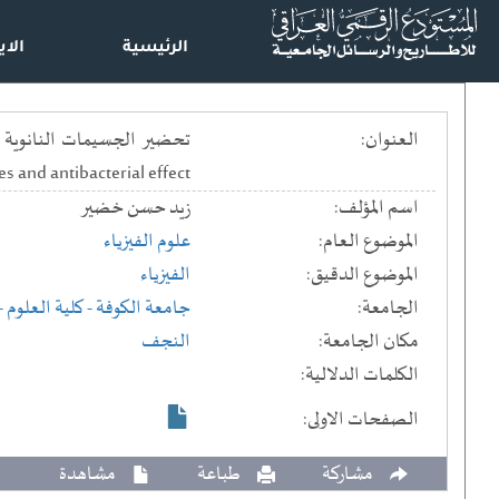
الرئيسية
الاي
العنوان:
es and antibacterial effect
اسم المؤلف:
زيد حسن خضير
الموضوع العام:
علوم الفيزياء
الموضوع الدقيق:
الفيزياء
الجامعة:
جامعة الكوفة
- كلية العلوم
-
مكان الجامعة:
النجف
الكلمات الدلالية:
الصفحات الاولى:
مشاركة
طباعة
مشاهدة