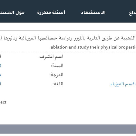
داع
الاستشهاد
أسئلة متكررة
حول المستو
ablation and study their physical properti
اسم المشرف:
ا
السنة:
0
الدرجة:
م
 قسم الفيزياء
اللغة:
ا
fect