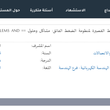
داع
الاستشهاد
أسئلة متكررة
حول المستو
المناولة المسافية في ا
اسم المشرف:
ا
والاتصالات
السنة:
6
الدرجة:
د
لهندسة الكهربائية
- فرع الهندسة
اللغة:
ا