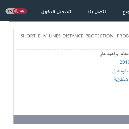
دع
اتصل بنا
تسجيل الدخول
لخطوط القصيرة لمنظومة الضغط الفائق: مشاكل وحلول == SHORT EHV LINES DISTANCE PROTECTION: PROBLEMS AND
نعام ابراهيم علي
201
بلوم عالي
لانكليزية