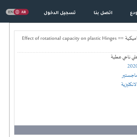
دع
اتصل بنا
تسجيل الدخول
تاثير قدرة الدوران على اداء المفصلات البلاستيكية في الهياكل الخرسانية المسلحة المعرضة لاحمال ديناميكية == Effect of rotational capacity on plastic Hinges
لي ناجي عطية
202
اجستير
لانكليزية