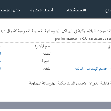
داع
الاستشهاد
أسئلة متكررة
حول المستو
performance in R.C. structures s
ي
اسم المشرف:
ع
السنة:
0
الدرجة:
م
- قسم الهندسة المدنية
اللغة:
ا
قابلية الدوران الاحمال الديناميكية الخرسانة المسلحة