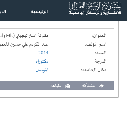
الرئيسية
الاي
العنوان:
مقارنة استراتيجيتي (Mlc وIdal ) في مختبر البصريات لاكساب طلبة التربية المفتوحة واتخاذ القرار وتنمية اتجاهاتهم نحو العمل المختبري
اسم المؤلف:
عبد الكريم علي حسين المعمو
السنة:
2014
الدرجة:
دكتوراه
مكان الجامعة:
الموصل
مشاركة
طباعة