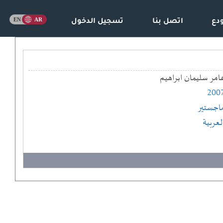
دع
اتصل بنا
تسجيل الدخول
امر سليمان ابراهيم
200
اجستير
لعربية