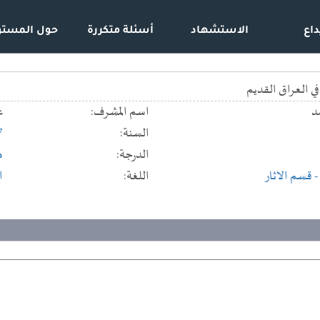
داع
الاستشهاد
أسئلة متكررة
حول المستو
 العراق القديم
د
اسم المشرف:
ع
السنة:
7
الدرجة:
م
- قسم الاثار
اللغة:
ا