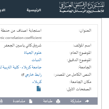
الرئيسية
الاي
العنوان:
tic correlation coefficient
اسم المؤلف:
شروق كاني ياسين الجعفر
الموضوع العام:
علوم الحياة
الموضوع الدقيق:
النبات
الجامعة:
جامعة كربلاء
- كلية التربية 
النص الكامل من المصدر:
رابط خارجي
مكان الجامعة:
كربلاء
الصفحات الاولى:
مشاركة
طباعة
مشاهدة