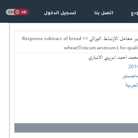
دع
اتصل بنا
تسجيل الدخول
استجابة اصناف من حنطة الخبز (Triticum aestivum L.) لنوعية مياه الري والتسميد البوتاسي وتقدير معامل الارتباط الوراثي == Response cultivars of bread
wheat(Triticum aestivum L for qualit
حمد احمد ابريهي الانباري
201
اجستير
لعربية