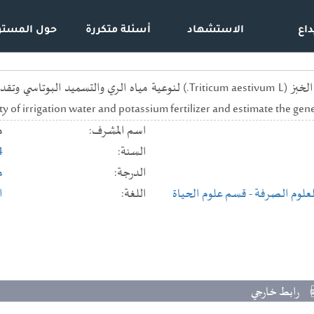
داع
الاستشهاد
أسئلة متكررة
حول المستو
y of irrigation water and potassium fertilizer and estimate the gene
اسم المشرف:
م
السنة:
4
الدرجة:
م
للعلوم الصرفة
- قسم علوم الحياة
اللغة:
ا
رابط خارجي