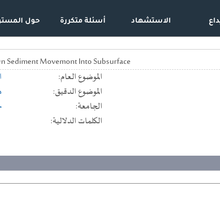
داع
الاستشهاد
أسئلة متكررة
حول المستو
 On Sediment Movemont Into Subsurface
الموضوع العام:
ا
الموضوع الدقيق:
م
الجامعة:
ج
الكلمات الدلالية: