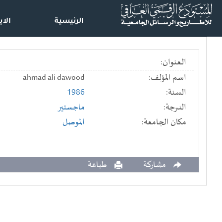
الرئيسية
الاي
العنوان:
اسم المؤلف:
ahmad ali dawood
السنة:
1986
الدرجة:
ماجستير
مكان الجامعة:
الموصل
مشاركة
طباعة