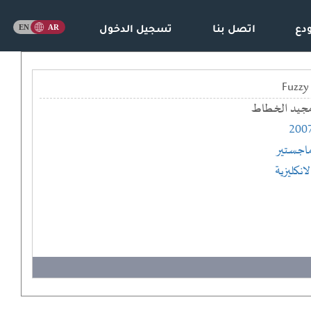
دع
اتصل بنا
تسجيل الدخول
جيد الخطاط
200
اجستير
لانكليزية