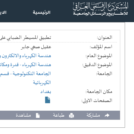
الرئيسية
الاي
العنوان:
تطبيق المسيطر الضبابي على المحرك الخطوي == Motor Drive
اسم المؤلف:
عقيل صخي جابر
الموضوع العام:
هندسة الكهرباء والالكترون 
الموضوع الدقيق:
هندسة الكهرباء - قدرة ومكائ
الجامعة:
الجامعة التكنولوجية
- قسم ا
الكهربائية
مكان الجامعة:
بغداد
الصفحات الاولى:
مشاركة
طباعة
مشاهدة