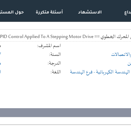
داع
الاستشهاد
أسئلة متكررة
حول المستو
Fuzzy PID Control Applied To A Stepping 
اسم المشرف:
م
والاتصالات
السنة:
7
ن
الدرجة:
م
لهندسة الكهربائية
- فرع الهندسة
اللغة:
ا