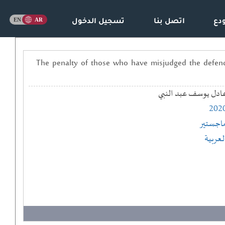
دع
اتصل بنا
تسجيل الدخول
عراقي : دراسة مقارنة == The penalty of those who have misjudged the defendant in Iraq legislation :
ادل يوسف عبد النبي
202
اجستير
لعربية