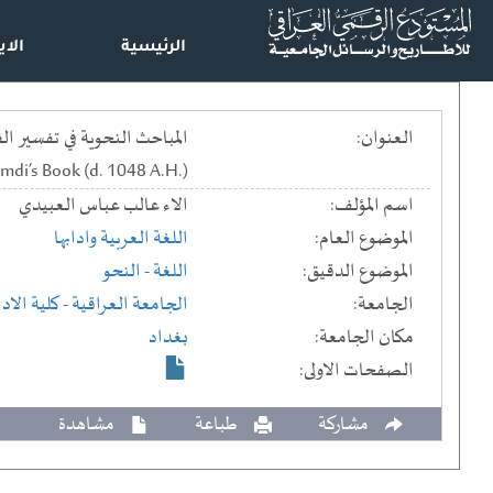
الرئيسية
الاي
العنوان:
amdi’s Book (d. 1048 A.H.)
اسم المؤلف:
الاء عالب عباس العبيدي
الموضوع العام:
اللغة العربية وادابها
الموضوع الدقيق:
اللغة - النحو
الجامعة:
الجامعة العراقية
- كلية الاد
مكان الجامعة:
بغداد
الصفحات الاولى:
مشاركة
طباعة
مشاهدة