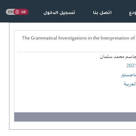
دع
اتصل بنا
تسجيل الدخول
ات النمير في تفسير الكتاب المنير للضمدي (ت1048هـ) == The Grammatical Investigations in the Interpretation of Al - Furat Al -
اسم محمد سلمان
202
اجستير
لعربية