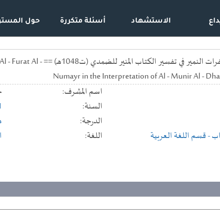
داع
الاستشهاد
أسئلة متكررة
حول المستو
المباحث النحوية في تفسير الفر
Numayr in the Interpretation of Al - Munir Al - Dh
اسم المشرف:
ج
السنة:
1
الدرجة:
م
اب
- قسم اللغة العربية
اللغة:
ا