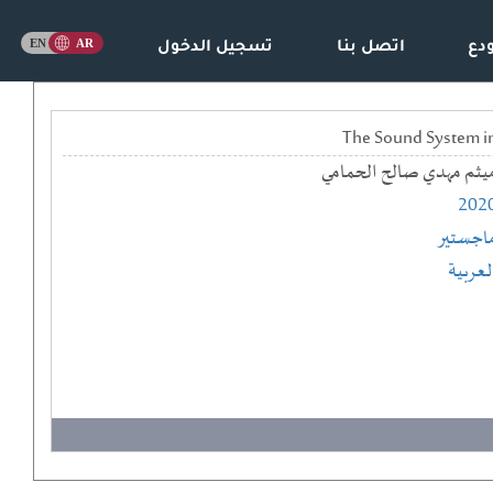
دع
اتصل بنا
تسجيل الدخول
يثم مهدي صالح الحمامي
202
اجستير
لعربية