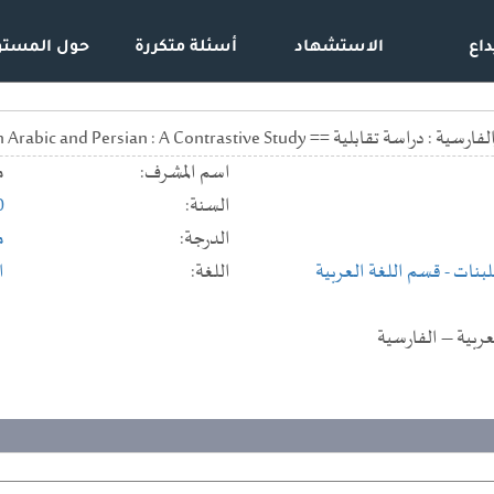
داع
الاستشهاد
أسئلة متكررة
حول المستو
The Sound System in Arabic and Persian : A Contrastive S
اسم المشرف:
م
السنة:
0
الدرجة:
م
للبنات
- قسم اللغة العربية
اللغة:
ا
ربية – الفارسية