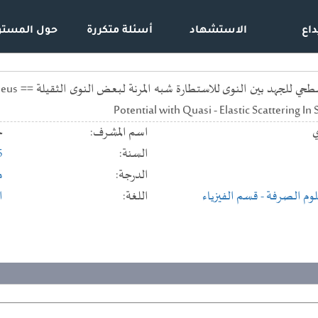
داع
الاستشهاد
أسئلة متكررة
حول المستو
تحقيق معلم
Potential with Quasi - Elastic Scattering I
ي
اسم المشرف:
خ
السنة:
5
الدرجة:
م
علوم الصرفة
- قسم الفيزياء
اللغة:
ا