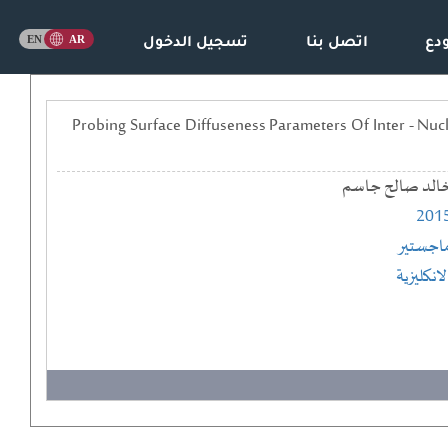
دع
اتصل بنا
تسجيل الدخول
ات الانتشار السطحي للجهد بين النوى للاستطارة شبه المرنة لبعض النوى الثقيلة == Probing Surface Diffuseness Parameters Of Inter - Nucleus
الد صالح جاسم
201
اجستير
لانكليزية