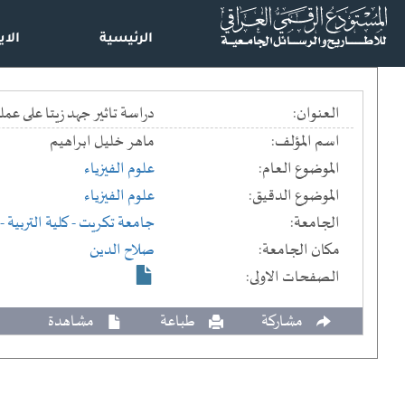
الرئيسية
الاي
العنوان:
دراسة تاثير جهد زيتا على عملية التلبيد في معالجة المياه == eatment
اسم المؤلف:
ماهر خليل ابراهيم
الموضوع العام:
علوم الفيزياء
الموضوع الدقيق:
علوم الفيزياء
الجامعة:
جامعة تكريت
- كلية التربية
- 
مكان الجامعة:
صلاح الدين
الصفحات الاولى:
مشاركة
طباعة
مشاهدة