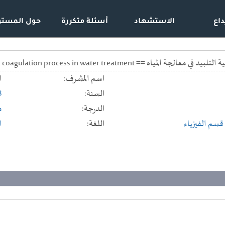
داع
الاستشهاد
أسئلة متكررة
حول المستو
Study the effect of Zeta potential on coagulation process in water tr
اسم المشرف:
ا
السنة:
3
الدرجة:
م
قسم الفيزياء
اللغة:
ا