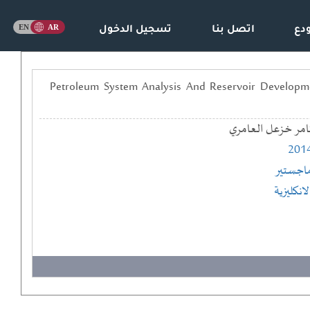
دع
اتصل بنا
تسجيل الدخول
نفط والتطور المكمني لحقل الديمة في محافظة ميسان جنوب العراق == Petroleum System Analysis And Reservoir Development Of
امر خزعل العامري
201
اجستير
لانكليزية