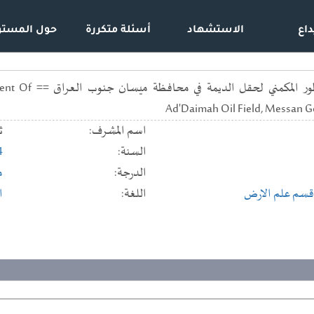
داع
الاستشهاد
أسئلة متكررة
حول المستو
تحليل النظام ال
Ad'Daimah Oil Field, Messan G
اسم المشرف:
ث
السنة:
4
الدرجة:
م
قسم علم الارض
اللغة:
ا