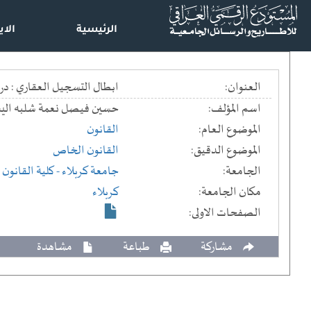
الرئيسية
الاي
العنوان:
ابطال التسجيل العقاري : دراسة مقارنة == tion: A comparative study
اسم المؤلف:
حسين فيصل نعمة شلبه الي
الموضوع العام:
القانون
الموضوع الدقيق:
القانون الخاص
الجامعة:
جامعة كربلاء
- كلية القانون
مكان الجامعة:
كربلاء
الصفحات الاولى:
مشاركة
طباعة
مشاهدة