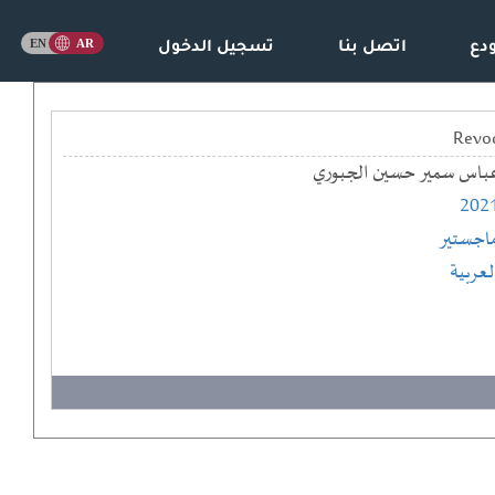
دع
اتصل بنا
تسجيل الدخول
باس سمير حسين الجبوري
202
اجستير
لعربية