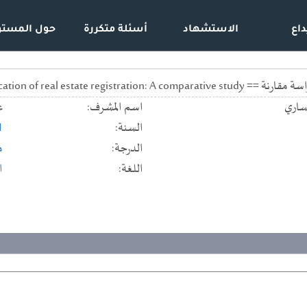
داع
الاستشهاد
أسئلة متكررة
حول المستو
Revocation of real estate registra
ساري
اسم المشرف:
ع
السنة:
1
الدرجة:
م
اللغة:
ا