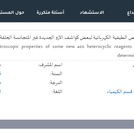
داع
الاستشهاد
أسئلة متكررة
حول المستو
لطيفية الكهربائية لبعض كواشف الازو الجديدة غير المتجانسة الحلقة وا
spectroscopic properties of some new azo heterocyclic reagents
determi
اسم المشرف:
ح
السنة:
6
الدرجة:
د
 قسم الكيمياء
اللغة:
ا