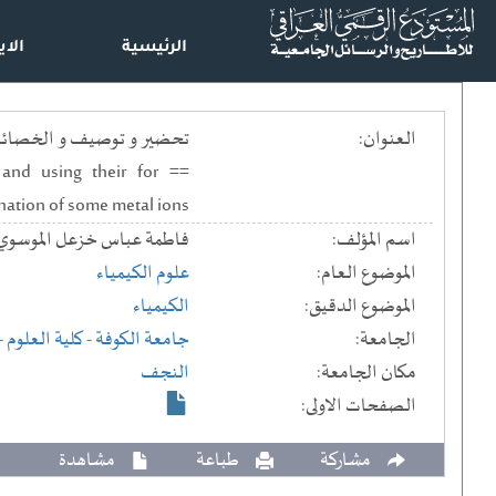
الرئيسية
الاي
العنوان:
تحضير و توصيف و الخصائص ا
 and using their for
nation of some metal ions
اسم المؤلف:
فاطمة عباس خزعل الموسوي
الموضوع العام:
علوم الكيمياء
الموضوع الدقيق:
الكيمياء
الجامعة:
جامعة الكوفة
- كلية العلوم
-
مكان الجامعة:
النجف
الصفحات الاولى:
مشاركة
طباعة
مشاهدة