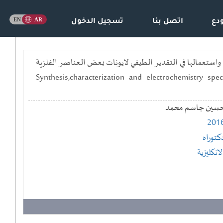
دع
اتصل بنا
تسجيل الدخول
ستعمالها في التقدير الطيفي لايونات بعض العناصر الفلزية
== Synthesis,characterization and electrochemistry 
سين جاسم محمد
201
كتوراه
لانكليزية