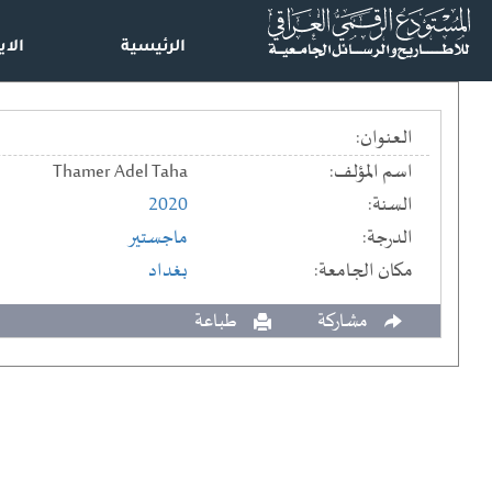
الرئيسية
الاي
العنوان:
اسم المؤلف:
Thamer Adel Taha
السنة:
2020
الدرجة:
ماجستير
مكان الجامعة:
بغداد
مشاركة
طباعة