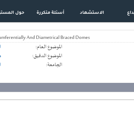
داع
الاستشهاد
أسئلة متكررة
حول المستو
cumferentially And Diametrical Braced Domes
الموضوع العام:
ا
الموضوع الدقيق:
ه
الجامعة:
ا