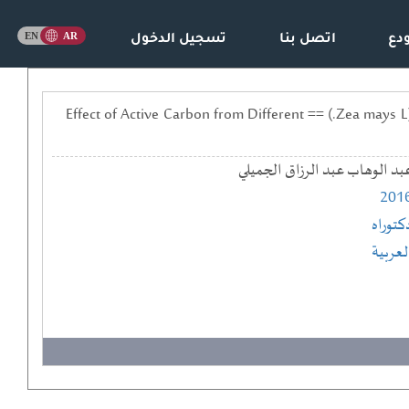
دع
اتصل بنا
تسجيل الدخول
تاثير الكاربون الفعال من مصادر عضوية مختلفة في بعض صفات التربة الكلسية ونمو الذرة الصفراء(Zea mays L.) == Effect of Active Carbon from Different
بد الوهاب عبد الرزاق الجميلي
201
كتوراه
لعربية