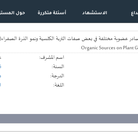
داع
الاستشهاد
أسئلة متكررة
حول المستو
Organic Sources on Plant G
اسم المشرف:
ع
السنة:
6
الدرجة:
د
اللغة:
ا