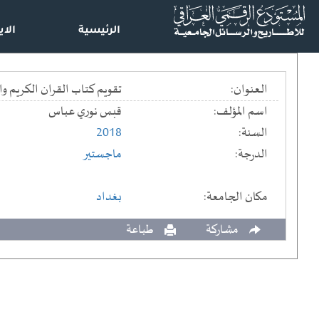
الرئيسية
الاي
العنوان:
تقويم كتاب القران الكريم وا
اسم المؤلف:
قبس نوري عباس
السنة:
2018
الدرجة:
ماجستير
مكان الجامعة:
بغداد
مشاركة
طباعة