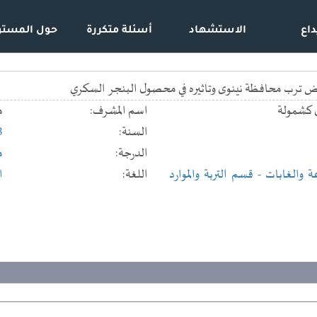
داع
الاستشهاد
أسئلة متكررة
حول المستو
عض ترب محافظة نينوى وتاثيره في محصول البنجر السكري
 كشمولة
اسم المشرف:
م
السنة:
3
الدرجة:
م
عة والغابات
- قسم التربة والموارد
اللغة:
ا