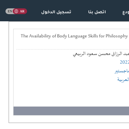
دع
اتصل بنا
تسجيل الدخول
مدى توافر مهارات لغة الجسد لدى مدرسي مادة مبادئ الفلسفة وعلم النفس من وجهة نظر الطلبة == The Availability of Body Language Skills for Philosophy
بد الرزاق محسن سعود الربيعي
202
اجستير
لعربية