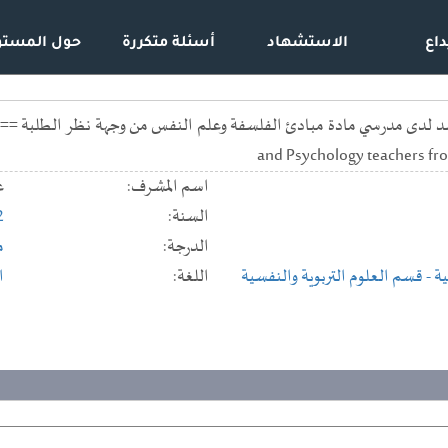
داع
الاستشهاد
أسئلة متكررة
حول المستو
and Psychology teachers fro
اسم المشرف:
ع
السنة:
2
الدرجة:
م
ية
- قسم العلوم التربوية والنفسية
اللغة:
ا