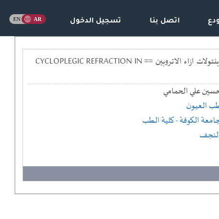
دع
اتصل بنا
تسجيل الدخول
الانكسار مشلول العضلة الهدبية في الاطفال الذين يعانون من الحول الانسي باستخدام عقار السكلوبنتولات ازاء الاتروبين == CYCLOPLEGIC REFRACTION IN
سين علي الحمامي
ب العيون
امعة الكوفة
- كلية الطب
لنجف