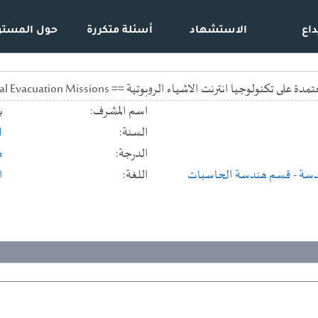
داع
الاستشهاد
أسئلة متكررة
حول المستو
ت الاشياء الروبوتية == Iort - Based Unmanned Ground Vehicle for Medical Evacuation Missions
اسم المشرف:
ب
السنة:
1
الدرجة:
م
ندسة
- قسم هندسة الحاسبات
اللغة:
ا