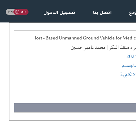
دع
اتصل بنا
تسجيل الدخول
راء منقذ البكر | محمد ناصر حسين
202
اجستير
لانكليزية