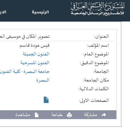
الرئيسية
الاي
العنوان:
تصوير المكان في موسيقى العرض المسرحي == the Theatrical production : Selected models
اسم المؤلف:
قيس عودة قاسم
الموضوع العام:
الفنون الجميلة
الموضوع الدقيق:
الفنون المسرحية
الجامعة:
جامعة البصرة
- كلية الفنون
مكان الجامعة:
البصرة
الكلمات الدلالية:
الصفحات الاولى:
مشاركة
طباعة
مشاهدة