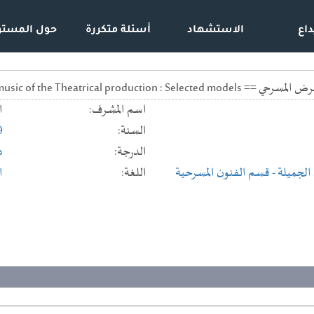
داع
الاستشهاد
أسئلة متكررة
حول المستو
Imagining the hypothetical place in the music of 
اسم المشرف:
ا
السنة:
9
الدرجة:
د
 الجميلة
- قسم الفنون المسرحية
اللغة:
ا