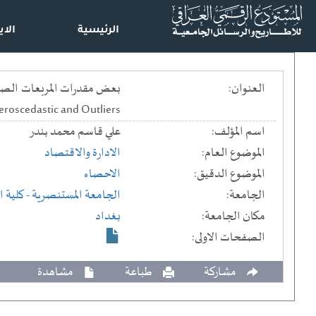
الرئيسية
الاي
العنوان:
eroscedastic and Outliers
اسم المؤلف:
علي قاسم محمد بندر
الموضوع العام:
الادارة والاقتصاد
الموضوع الدقيق:
الاحصاء
الجامعة:
الجامعة المستنصرية
- كلية ا
مكان الجامعة:
بغداد
الصفحات الاولى:
مشاركة
طباعة
مشاهدة