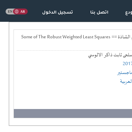
دع
اتصل بنا
تسجيل الدخول
بعض مقدرات المربعات الصغرى الموزونة الحصينة لانموذج الانحدار بوجود عدم تجانس التباين والقيم الشاذة == Some of The Robust Weighted Least Squares
لمى ثابت ذاكر الالوسي
201
اجستير
لعربية