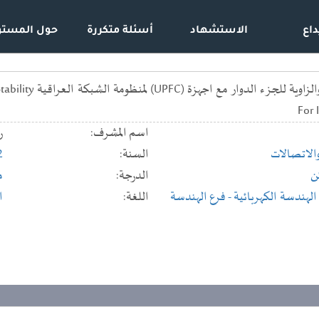
داع
الاستشهاد
أسئلة متكررة
حول المستو
تحسين استقرارية ا
For 
اسم المشرف:
ر
والاتصالات
السنة:
2
ن
الدرجة:
م
لهندسة الكهربائية
- فرع الهندسة
اللغة:
ا