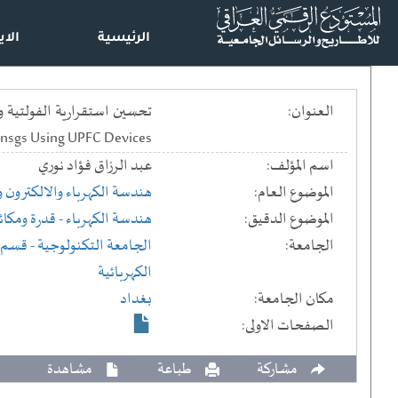
الرئيسية
الاي
العنوان:
Insgs Using UPFC Devices
اسم المؤلف:
عبد الرزاق فؤاد نوري
الموضوع العام:
هندسة الكهرباء والالكترون 
الموضوع الدقيق:
هندسة الكهرباء - قدرة ومكائ
الجامعة:
الجامعة التكنولوجية
- قسم ا
الكهربائية
مكان الجامعة:
بغداد
الصفحات الاولى:
مشاركة
طباعة
مشاهدة