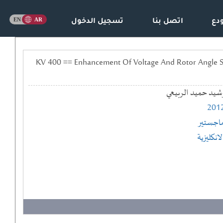
دع
اتصل بنا
تسجيل الدخول
لفولتية والزاوية للجزء الدوار مع اجهزة (UPFC) لمنظومة الشبكة العراقية KV 400 == Enhancement Of Voltage And Rotor Angle Stability
شيد حميد الربيعي
201
اجستير
لانكليزية