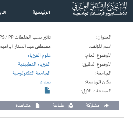
الرئيسية
الاي
العنوان:
تاثير نسب الخلطات HIPS / PP على بعض الخواص الميكانيكية والفيزياوية == Effect of HIPS / PP Blend on Some Mechanical& Physical Properties
اسم المؤلف:
مصطفى عبد الستار ابراهيم
الموضوع العام:
علوم الفيزياء
الموضوع الدقيق:
الفيزياء التطبيقية
الجامعة:
الجامعة التكنولوجية
مكان الجامعة:
بغداد
الصفحات الاولى:
مشاركة
طباعة
مشاهدة