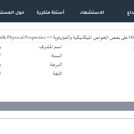
داع
الاستشهاد
أسئلة متكررة
حول المستو
اسم المشرف:
ب
السنة:
7
الدرجة:
م
اللغة:
ا