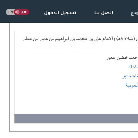
دع
اتصل بنا
تسجيل الدخول
الضيائين في تكملة تفسير القران للامامين برهان الدين ابراهيم بن ابي القاسم بن عمير بن مطير الحكمي (ت959هـ) والامام علي بن محمد بن ابراهيم بن عمير بن مطير
حمد خضير عمير
202
اجستير
لعربية