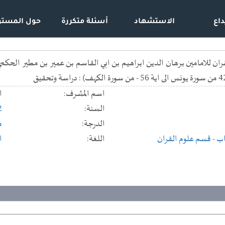
داع
الاستشهاد
أسئلة متكررة
حول المستو
اسم المشرف:
ا
السنة:
2
الدرجة:
م
اب
- قسم علوم القران
اللغة:
ا