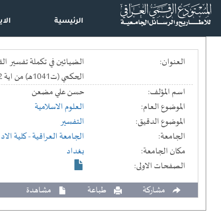
الرئيسية
الاي
العنوان:
الحكمي (ت1041هـ) من اية 42 من سورة يونس الى اية 56 - من سورة الكهف) : دراسة وتحقيق
اسم المؤلف:
حسن علي مضعن
الموضوع العام:
العلوم الاسلامية
الموضوع الدقيق:
التفسير
الجامعة:
الجامعة العراقية
- كلية الاد
مكان الجامعة:
بغداد
الصفحات الاولى:
مشاركة
طباعة
مشاهدة