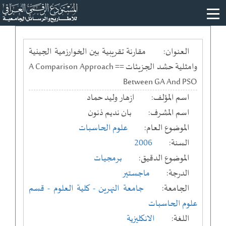
العنوان:
مقارنة تقريبية بين الخوارزمية الجينية
وامثلية حشد الجزيئات == A Comparison Approach
Between GA And PSO
اسم المؤلف:
ازهار وليد حماد
اسم المشرف:
بان نديم ذنون
الموضوع العام:
علوم الحاسبات
السنة:
2006
الموضوع الدقيق:
برمجيات
الدرجة:
ماجستير
الجامعة:
جامعة النهرين
- كلية العلوم
- قسم
علوم الحاسبات
اللغة:
الانكليزية