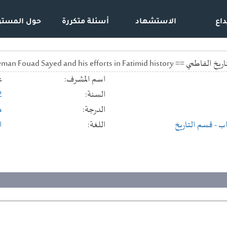
داع
الاستشهاد
أسئلة متكررة
حول المستو
Ayman Fouad Sayed and his efforts in
اسم المشرف:
ع
السنة:
2
الدرجة:
م
اب
- قسم التاريخ
اللغة:
ا