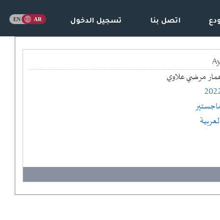
دع
اتصل بنا
تسجيل الدخول
مار مرضي علاوي
202
اجستير
لعربية