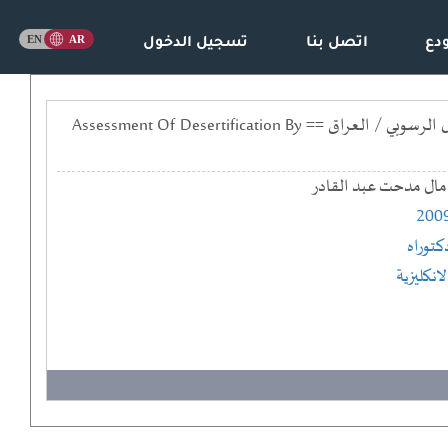
دع
اتصل بنا
تسجيل الدخول
تقييم التصحر باستخدام بيانات التحسس النائي ونظم المعلومات الجغرافية للجزء الغربي من السهل الرسوبي / العراق == Assessment Of Desertification By
مال مدحت عبد القادر
200
كتوراه
لانكليزية