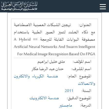
العنوان:
تهجين الشبكات العصبية الاصطناعية
مع ذكاء الحشد لتميز الصور الطبية باستخدام
مصفوفة البوابات القابلة للبرمجة == A Hybrid
Artificial Neural Networks And Swarm Intelligent
For Medical Image Recognition Based On FPGA
اسم المؤلف:
مثنى خليل ابراهيم
اسم المشرف:
حنان عبد الرضا عكار
الموضوع العام:
هندسة الكهرباء والالكترون
والاتصالات
السنة:
2011
الموضوع الدقيق:
هندسة الالكترونيك
الدرجة:
ماجستير