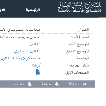
الرئيسية
الاي
العنوان:
مبدا سرية التصويت في الانتخابات النيابية : دراسة مقارنة == e study
اسم المؤلف:
احسان رحيم عبد محمد الفت
الموضوع العام:
القانون
الموضوع الدقيق:
القانون الدستوري
الجامعة:
جامعة كربلاء
- كلية القانون
مكان الجامعة:
كربلاء
الصفحات الاولى:
مشاركة
طباعة
مشاهدة