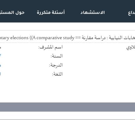
داع
الاستشهاد
أسئلة متكررة
حول المستو
The principle of secret voting in the parliamentary elections ((A comparativ
لاوي
اسم المشرف:
ض
السنة:
7
الدرجة:
م
اللغة:
ا