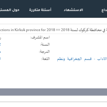
داع
الاستشهاد
أسئلة متكررة
حول المستو
Geography of parliamentary elections in Kirkuk province fo
اسم المشرف:
ر
السنة:
2
الدرجة:
م
لاداب
- قسم الجغرافية ونظم
اللغة:
ا