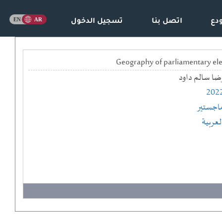
دع
اتصل بنا
تسجيل الدخول
ضا سالم داود
202
اجستير
لعربية