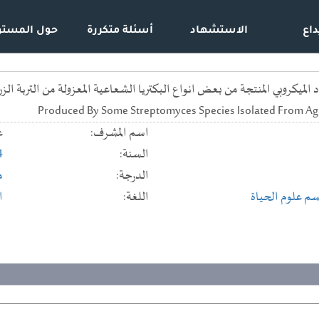
داع
الاستشهاد
أسئلة متكررة
حول المستو
Produced By Some Streptomyces Species Isolated From Agri
اسم المشرف:
ع
السنة:
4
الدرجة:
م
م علوم الحياة
اللغة:
ا