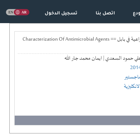
دع
اتصل بنا
تسجيل الدخول
توصيف بعض عوامل التضاد الميكروبي المنتجة من بعض انواع البكتريا الشعاعية المعزولة من التربة الزراعية في بابل == Characterization Of Antimicrobial Agents
لي حمود السعدي | ايمان محمد جار الله
201
اجستير
لانكليزية