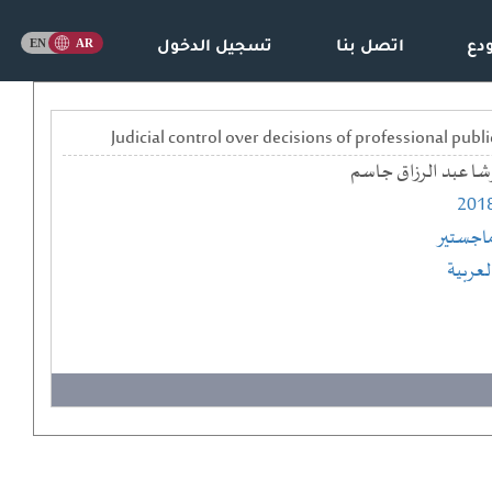
دع
اتصل بنا
تسجيل الدخول
شا عبد الرزاق جاسم
201
اجستير
لعربية