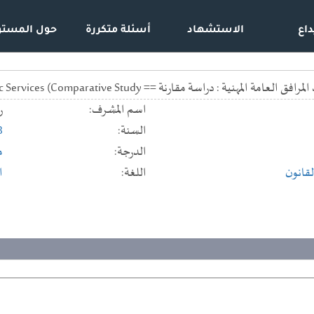
داع
الاستشهاد
أسئلة متكررة
حول المستو
رنة == Judicial control over decisions of professional public Services (Comparative Study
اسم المشرف:
ر
السنة:
8
الدرجة:
م
لقانون
اللغة:
ا