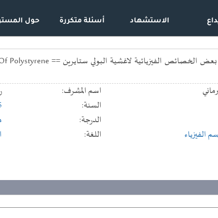
داع
الاستشهاد
أسئلة متكررة
حول المستو
تاثير التيتانيوم النانوي على بع
ماني
اسم المشرف:
ر
السنة:
5
الدرجة:
م
م الفيزياء
اللغة:
ا