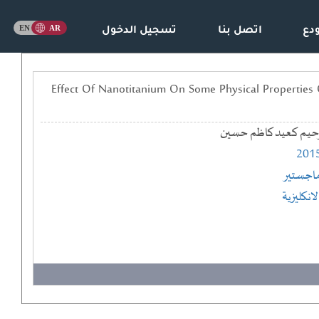
دع
اتصل بنا
تسجيل الدخول
ض الخصائص الفيزيائية لاغشية البولي ستايرين == Effect Of Nanotitanium On Some Physical Properties Of Polystyrene
حيم كعيد كاظم حسين
201
اجستير
لانكليزية